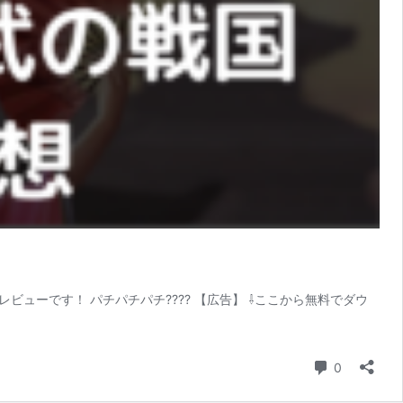
ビューです！ パチパチパチ???? 【広告】 ⇩ここから無料でダウ
コメント
0