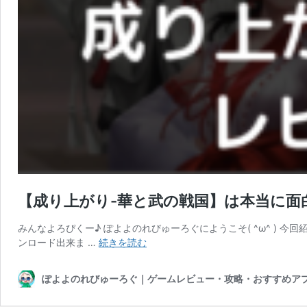
【成り上がり-華と武の戦国】は本当に面
みんなよろぴくー♪ ぽよよのれびゅーろぐにようこそ( ^ω^ ) 
【成
ンロード出来ま …
続きを読む
り
上
ぽよよのれびゅーろぐ｜ゲームレビュー・攻略・おすすめア
が
り-