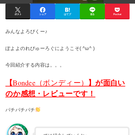
ポスト
シェア
はてブ
送る
Pocket
みんなよろぴくー♪
ぽよよのれびゅーろぐにようこそ( ^ω^ )
今回紹介する内容は。。。
【
】が面白い
Bondee（ボンディー）
のか感想・レビューです！
パチパチパチ