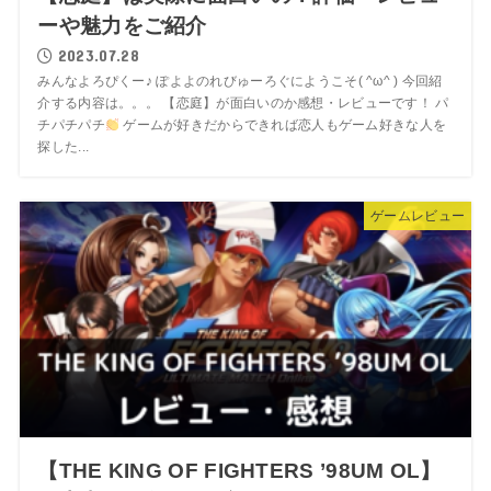
ーや魅力をご紹介
2023.07.28
みんなよろぴくー♪ ぽよよのれびゅーろぐにようこそ( ^ω^ ) 今回紹
介する内容は。。。 【恋庭】が面白いのか感想・レビューです！ パ
チパチパチ
ゲームが好きだからできれば恋人もゲーム好きな人を
探した...
ゲームレビュー
【THE KING OF FIGHTERS ’98UM OL】