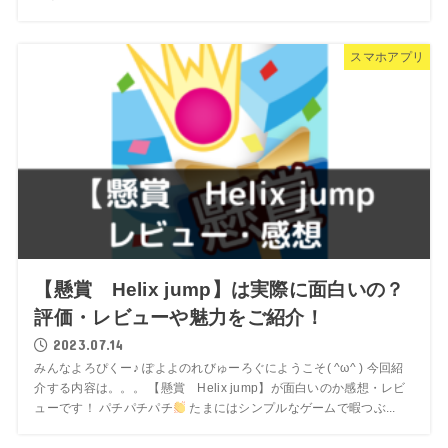
スマホアプリ
【懸賞 Helix jump】は実際に面白いの？
評価・レビューや魅力をご紹介！
2023.07.14
みんなよろぴくー♪ ぽよよのれびゅーろぐにようこそ( ^ω^ ) 今回紹
介する内容は。。。 【懸賞 Helix jump】が面白いのか感想・レビ
ューです！ パチパチパチ
たまにはシンプルなゲームで暇つぶ...