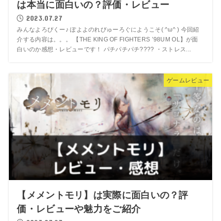
は本当に面白いの？評価・レビュー
2023.07.27
みんなよろぴくー♪ ぽよよのれびゅーろぐにようこそ( ^ω^ ) 今回紹
介する内容は。。。 【THE KING OF FIGHTERS ’98UM OL】が面
白いのか感想・レビューです！ パチパチパチ???? ・ストレス...
ゲームレビュー
【メメントモリ】は実際に面白いの？評
価・レビューや魅力をご紹介