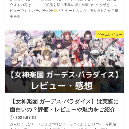
介する内容は。。。 【銃弾射撃：宝島の謎】が面白いのか感想・レ
ビューです！ パチパチパチ
ビリヤードのように弾を反射させて相
手を倒...
ゲームレビュー
【女神楽園 ガーデス·パラダイス】は実際に
面白いの？評価・レビューや魅力をご紹介
2023.07.23
みんなよろぴくー♪ ぽよよのれびゅーろぐにようこそ( ^ω^ ) 今回紹