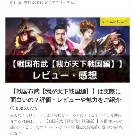
me Inc. 無料 posted withアプリーチ &...
ゲームレビュー
【戦国布武【我が天下戦国編】】は実際に
面白いの？評価・レビューや魅力をご紹介
2023.07.15
みんなよろぴくー♪ ぽよよのれびゅーろぐにようこそ( ^ω^ ) 今回紹
介する内容は。。。 【戦国布武【我が天下戦国編】】が面白いのか
感想・レビューです！ パチパチパチ
最近の要素盛り盛りなもので
はなく...