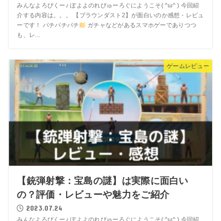
みんなよろぴくー♪ ぽよよのれびゅーろぐにようこそ( ^ω^ ) 今回紹
介する内容は。。。 【ブラウンダスト2】が面白いのか感想・レビュ
ーです！ パチパチパチ
ガチャなどがあるスマホゲーでありつつ
も、レ...
ゲームレビュー
【銃弾射撃：宝島の謎】は実際に面白い
の？評価・レビューや魅力をご紹介
2023.07.24
みんなよろぴくー♪ ぽよよのれびゅーろぐにようこそ( ^ω^ ) 今回紹