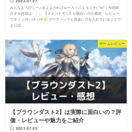
2023.07.27
みんなよろぴくー♪ ぽよよのれびゅーろぐにようこそ( ^ω^ ) 今回紹
介する内容は。。。 【メメントモリ】が面白いのか感想・レビュー
です！ パチパチパチ
グラフィックと音楽に力を入れていることで
より話...
ゲームレビュー
【ブラウンダスト2】は実際に面白いの？評
価・レビューや魅力をご紹介
2023.07.25