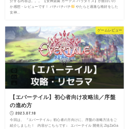
介する内容は。。。 【女神楽園 ガーデス·パラダイス】が面白いの
か感想・レビューです！ パチパチパチ
やたらと過激な格好をした
女神...
ゲームレビュー
【エバーテイル】初心者向け攻略法／序盤
の進め方
2023.07.18
今回は、 『エバーテイル』初心者の方向けに、序盤の攻略方法をご
紹介しました！ 内容がこちらです↓ エバーテイル 開発元:ZigZaGa