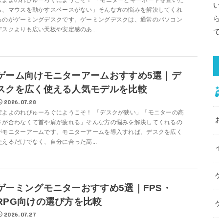
ぽよよのれびゅーろぐにようこそ！ 「モニターとキーボードを置いた
ら、マウスを動かすスペースがない」そんな方の悩みを解決してくれ
るのがゲーミングデスクです。ゲーミングデスクは、通常のパソコン
デスクよりも広い天板や安定感のあ...
ゲーム向けモニターアームおすすめ5選｜デ
スクを広く使える人気モデルを比較
2026.07.28
ぽよよのれびゅーろぐにようこそ！ 「デスクが狭い」「モニターの高
さが合わなくて首や肩が疲れる」そんな方の悩みを解決してくれるの
がモニターアームです。モニターアームを導入すれば、デスクを広く
使えるだけでなく、自分に合った高...
ゲーミングモニターおすすめ5選｜FPS・
RPG向けの選び方を比較
2026.07.27