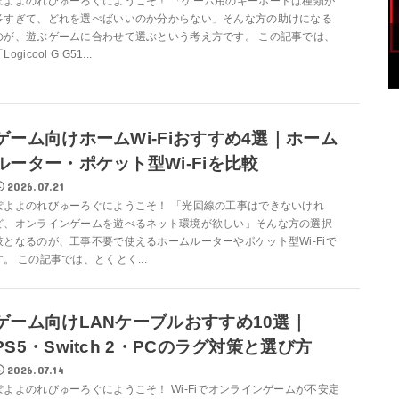
ぽよよのれびゅーろぐにようこそ！ 「ゲーム用のキーボードは種類が
多すぎて、どれを選べばいいのか分からない」そんな方の助けになる
のが、遊ぶゲームに合わせて選ぶという考え方です。 この記事では、
Logicool G G51...
ゲーム向けホームWi-Fiおすすめ4選｜ホーム
ルーター・ポケット型Wi-Fiを比較
2026.07.21
ぽよよのれびゅーろぐにようこそ！ 「光回線の工事はできないけれ
ど、オンラインゲームを遊べるネット環境が欲しい」そんな方の選択
肢となるのが、工事不要で使えるホームルーターやポケット型Wi-Fiで
す。 この記事では、とくとく...
ゲーム向けLANケーブルおすすめ10選｜
PS5・Switch 2・PCのラグ対策と選び方
2026.07.14
ぽよよのれびゅーろぐにようこそ！ Wi-Fiでオンラインゲームが不安定