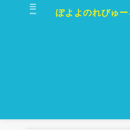
ぽよよのれびゅー
MENU