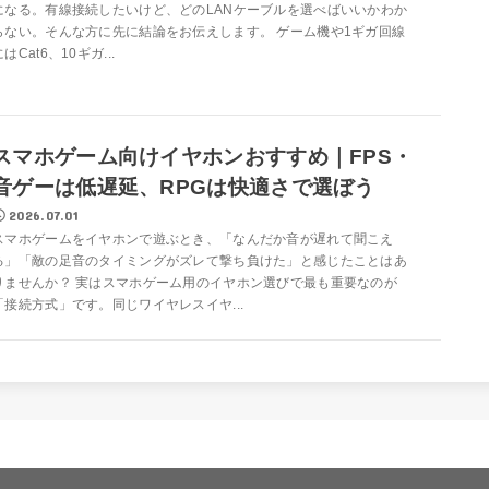
になる。有線接続したいけど、どのLANケーブルを選べばいいかわか
らない。そんな方に先に結論をお伝えします。 ゲーム機や1ギガ回線
にはCat6、10ギガ...
スマホゲーム向けイヤホンおすすめ｜FPS・
音ゲーは低遅延、RPGは快適さで選ぼう
2026.07.01
スマホゲームをイヤホンで遊ぶとき、「なんだか音が遅れて聞こえ
る」「敵の足音のタイミングがズレて撃ち負けた」と感じたことはあ
りませんか？ 実はスマホゲーム用のイヤホン選びで最も重要なのが
「接続方式」です。同じワイヤレスイヤ...