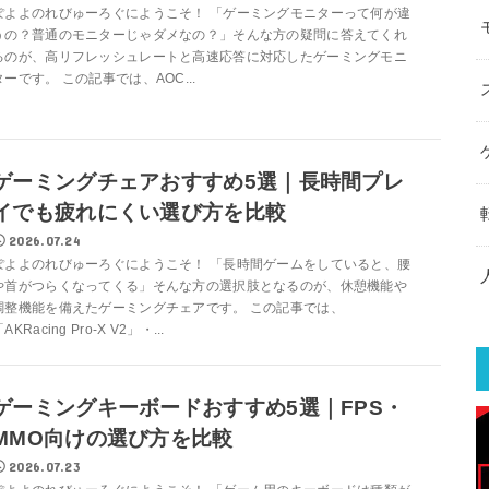
ぽよよのれびゅーろぐにようこそ！ 「ゲーミングモニターって何が違
うの？普通のモニターじゃダメなの？」そんな方の疑問に答えてくれ
るのが、高リフレッシュレートと高速応答に対応したゲーミングモニ
ターです。 この記事では、AOC...
ゲーミングチェアおすすめ5選｜長時間プレ
イでも疲れにくい選び方を比較
2026.07.24
ぽよよのれびゅーろぐにようこそ！ 「長時間ゲームをしていると、腰
や首がつらくなってくる」そんな方の選択肢となるのが、休憩機能や
調整機能を備えたゲーミングチェアです。 この記事では、
AKRacing Pro-X V2」・...
ゲーミングキーボードおすすめ5選｜FPS・
MMO向けの選び方を比較
2026.07.23