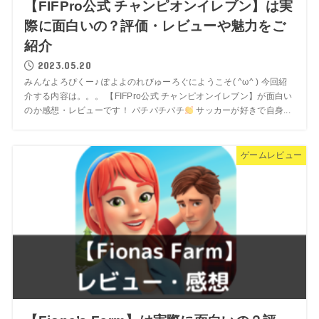
【FIFPro公式 チャンピオンイレブン】は実
際に面白いの？評価・レビューや魅力をご
紹介
2023.05.20
みんなよろぴくー♪ ぽよよのれびゅーろぐにようこそ( ^ω^ ) 今回紹
介する内容は。。。 【FIFPro公式 チャンピオンイレブン】が面白い
のか感想・レビューです！ パチパチパチ
サッカーが好きで自身...
ゲームレビュー