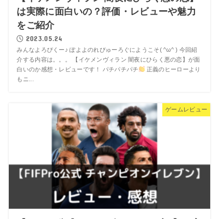
は実際に面白いの？評価・レビューや魅力
をご紹介
2023.05.24
みんなよろぴくー♪ ぽよよのれびゅーろぐにようこそ( ^ω^ ) 今回紹
介する内容は。。。 【イケメンヴィラン 闇夜にひらく悪の恋】が面
白いのか感想・レビューです！ パチパチパチ
正義のヒーローより
もニ...
ゲームレビュー