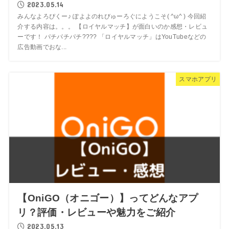
2023.05.14
みんなよろぴくー♪ ぽよよのれびゅーろぐにようこそ( ^ω^ ) 今回紹
介する内容は。。。 【ロイヤルマッチ】が面白いのか感想・レビュ
ーです！ パチパチパチ???? 「ロイヤルマッチ」はYouTubeなどの
広告動画でおな...
スマホアプリ
【OniGO（オニゴー）】ってどんなアプ
リ？評価・レビューや魅力をご紹介
2023.05.13