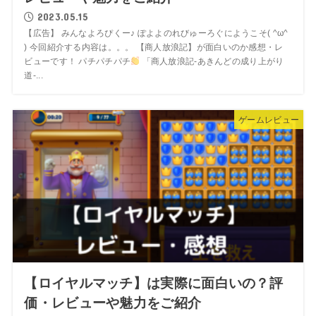
2023.05.15
【広告】 みんなよろぴくー♪ ぽよよのれびゅーろぐにようこそ( ^ω^
) 今回紹介する内容は。。。 【商人放浪記】が面白いのか感想・レ
ビューです！ パチパチパチ
「商人放浪記‐あきんどの成り上がり
道-...
ゲームレビュー
【ロイヤルマッチ】は実際に面白いの？評
価・レビューや魅力をご紹介