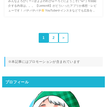
みんなよろぴくー♪ ぽよよのれびゅーろぐにようこそ( ^ω^ ) 今回紹
介する内容は。。。 【Lemon8】がどういったアプリか感想・レビ
ューです！ パチパチパチ
YouTubeやインスタなどでも広告を...
1
2
＞
※本記事にはプロモーションが含まれています
プロフィール