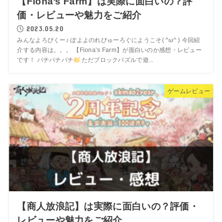
【Fiona’s Farm】は実際に面白いの？評
価・レビューや魅力をご紹介
2023.05.20
みんなよろぴくー♪ ぽよよのれびゅーろぐにようこそ( ^ω^ ) 今回紹
介する内容は。。。 【Fiona’s Farm】が面白いのか感想・レビュー
です！ パチパチパチ
ただブロックパズルで遊...
ゲームレビュー
【商人放浪記】は実際に面白いの？評価・
レビューや魅力をご紹介