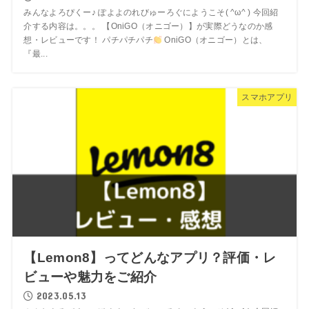
みんなよろぴくー♪ ぽよよのれびゅーろぐにようこそ( ^ω^ ) 今回紹
介する内容は。。。 【OniGO（オニゴー）】が実際どうなのか感
想・レビューです！ パチパチパチ
OniGO（オニゴー）とは、
『最...
スマホアプリ
【Lemon8】ってどんなアプリ？評価・レ
ビューや魅力をご紹介
2023.05.13