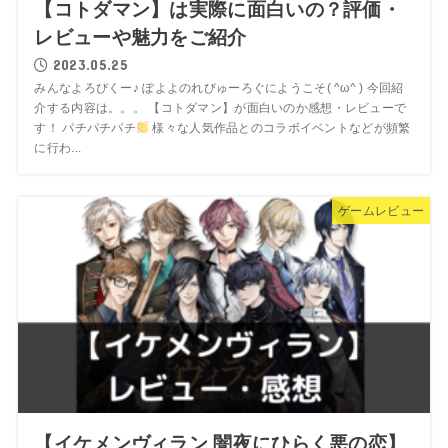
【コトダマン】は実際に面白いの？評価・
レビューや魅力をご紹介
2023.05.25
みんなよろぴくー♪ ぽよよのれびゅーろぐにようこそ( ^ω^ ) 今回紹
介する内容は。。。 【コトダマン】が面白いのか感想・レビューで
す！ パチパチパチ
様々な人気作品とのコラボイベントなどが頻繁
に行わ...
ゲームレビュー
【イケメンヴィラン 闇夜にひらく悪の恋】