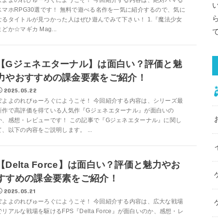
ぽよよのれびゅーろぐにようこそ！ 今回紹介する内容は、絶対ハマる
スマホRPG30選です！ 無料で遊べる名作を一気に紹介するので、気に
なるタイトルが見つかった人はぜひ遊んでみて下さい！ 1.『魔法少女
まどか☆マギカ Mag...
【Gジェネエターナル】は面白い？評価と魅
力やおすすめの課金要素をご紹介！
2025.05.22
ぽよよのれびゅーろぐにようこそ！ 今回紹介する内容は、シリーズ最
新作で高評価を得ている人気作『Gジェネエターナル』が面白いの
か、感想・レビューです！ この記事で『Gジェネエターナル』に関し
て、以下の内容をご説明します。 ...
【Delta Force】は面白い？評価と魅力やお
すすめの課金要素をご紹介！
2025.05.21
ぽよよのれびゅーろぐにようこそ！ 今回紹介する内容は、広大な戦場
でリアルな戦場を駆けるFPS『Delta Force』が面白いのか、感想・レ