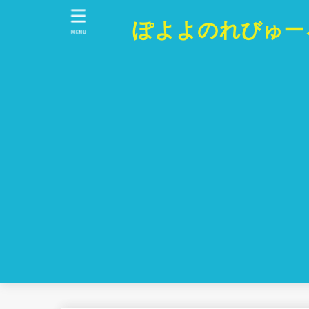
ぽよよのれびゅー
MENU