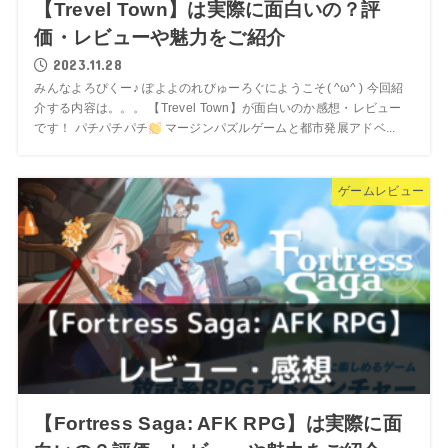
【Trevel Town】は実際に面白いの？評
価・レビューや魅力をご紹介
2023.11.28
みんなよろぴくー♪ ぽよよのれびゅーろぐにようこそ( ^ω^ ) 今回紹
介する内容は。。。 【Trevel Town】が面白いのか感想・レビュー
です！ パチパチパチ
マージンパズルゲームと都市発展アドベ...
ゲームレビュー
【Fortress Saga: AFK RPG】は実際に面