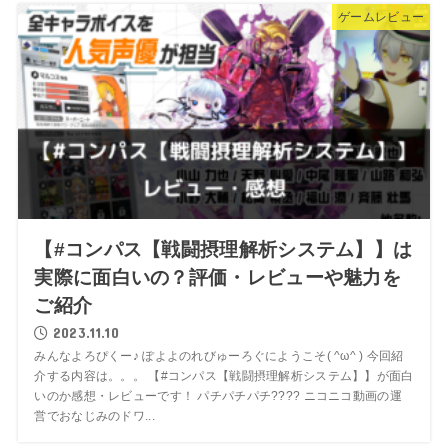
ゲームレビュー
【#コンパス【戦闘摂理解析システム】】は
実際に面白いの？評価・レビューや魅力を
ご紹介
2023.11.10
みんなよろぴくー♪ ぽよよのれびゅーろぐにようこそ( ^ω^ ) 今回紹
介する内容は。。。 【#コンパス【戦闘摂理解析システム】】が面白
いのか感想・レビューです！ パチパチパチ???? ニコニコ動画の運
営でおなじみのドワ...