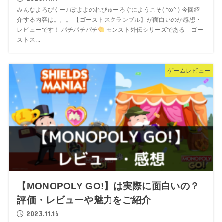
みんなよろぴくー♪ ぽよよのれびゅーろぐにようこそ( ^ω^ ) 今回紹
介する内容は。。。 【ゴーストスクランブル】が面白いのか感想・
レビューです！ パチパチパチ
モンスト外伝シリーズである「ゴー
ストス...
ゲームレビュー
【MONOPOLY GO!】は実際に面白いの？
評価・レビューや魅力をご紹介
2023.11.16