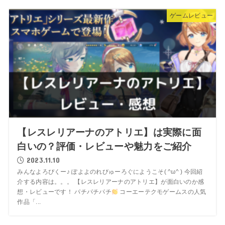
ゲームレビュー
【レスレリアーナのアトリエ】は実際に面
白いの？評価・レビューや魅力をご紹介
2023.11.10
みんなよろぴくー♪ ぽよよのれびゅーろぐにようこそ( ^ω^ ) 今回紹
介する内容は。。。 【レスレリアーナのアトリエ】が面白いのか感
想・レビューです！ パチパチパチ
コーエーテクモゲームスの人気
作品「...