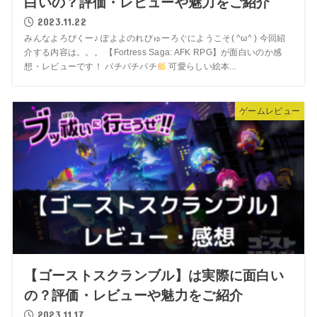
白いの？評価・レビューや魅力をご紹介
2023.11.22
みんなよろぴくー♪ ぽよよのれびゅーろぐにようこそ( ^ω^ ) 今回紹
介する内容は。。。 【Fortress Saga: AFK RPG】が面白いのか感
想・レビューです！ パチパチパチ
可愛らしい絵本...
ゲームレビュー
【ゴーストスクランブル】は実際に面白い
の？評価・レビューや魅力をご紹介
2023.11.17