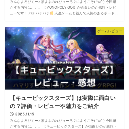
みんなよろぴくー♪ ぽよよのれびゅーろぐにようこそ( ^ω^ ) 今回紹
介する内容は。。。 【MONOPOLY GO!】が面白いのか感想・レビ
ューです！ パチパチパチ
人生ゲームと並んで人気のあるボード...
ゲームレビュー
【キュービックスターズ】は実際に面白い
の？評価・レビューや魅力をご紹介
2023.11.15
みんなよろぴくー♪ ぽよよのれびゅーろぐにようこそ( ^ω^ ) 今回紹
介する内容は。。。 【キュービックスターズ】が面白いのか感想・