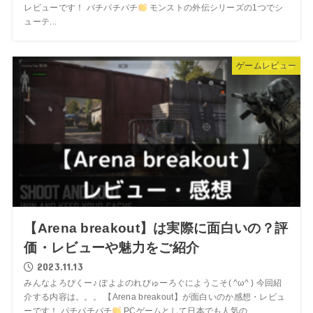
レビューです！ パチパチパチ
モンストの外伝シリーズの1つでシ
ューテ...
ゲームレビュー
【Arena breakout】は実際に面白いの？評
価・レビューや魅力をご紹介
2023.11.13
みんなよろぴくー♪ ぽよよのれびゅーろぐにようこそ( ^ω^ ) 今回紹
介する内容は。。。 【Arena breakout】が面白いのか感想・レビュ
ーです！ パチパチパチ
PCゲームとして日本でも人気の...