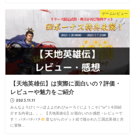
ゲームレビュー
【天地英雄伝】は実際に面白いの？評価・
レビューや魅力をご紹介
2023.11.11
みんなよろぴくー♪ ぽよよのれびゅーろぐにようこそ( ^ω^ ) 今回紹
介する内容は。。。 【天地英雄伝】が面白いのか感想・レビューで
す！ パチパチパチ
昔ながらのドット絵で描かれた三国志英雄と共
に冒険...