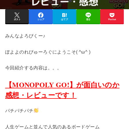
ポスト
シェア
はてブ
送る
Pocket
みんなよろぴくー♪
ぽよよのれびゅーろぐにようこそ( ^ω^ )
今回紹介する内容は。。。
【MONOPOLY GO!】が面白いのか
感想・レビューです！
パチパチパチ
人生ゲームと並んで人気のあるボードゲーム