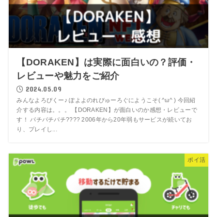
【DORAKEN】は実際に面白いの？評価・
レビューや魅力をご紹介
2024.05.09
みんなよろぴくー♪ ぽよよのれびゅーろぐにようこそ( ^ω^ ) 今回紹
介する内容は。。。 【DORAKEN】が面白いのか感想・レビューで
す！ パチパチパチ???? 2006年から20年弱もサービスが続いてお
り、プレイし...
ポイ活