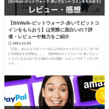
【BitWalk-ビットウォーク-歩いてビットコ
インをもらおう】は実際に面白いの？評
価・レビューや魅力をご紹介
2024.03.09
『広告』 みんなよろぴくー♪ ぽよよのれびゅーろぐにようこそ( ^ω^
) 今回紹介する内容は。。。 【BitWalk-ビットウォーク-歩いてビッ
トコインをもらおう】が面白いのか感想・レビューです！ パチパチ
パチ...
ポイ活