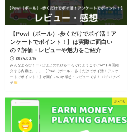
【Powl（ポール）-歩くだけでポイ活！ア
ンケートでポイント！】は実際に面白い
の？評価・レビューや魅力をご紹介
2024.03.16
みんなよろぴくー♪ ぽよよのれびゅーろぐにようこそ( ^ω^ ) 今回紹
介する内容は。。。 【Powl（ポール）-歩くだけでポイ活！アンケ
ートでポイント！】が面白いのか感想・レビューです！ パチパチパ
チ
...
ポイ活