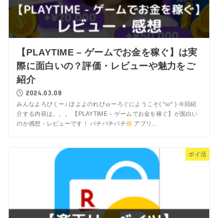
【PLAYTIME – ゲームでお金を稼ぐ】は実
際に面白いの？評価・レビューや魅力をご
紹介
2024.03.08
みんなよろぴくー♪ ぽよよのれびゅーろぐにようこそ( ^ω^ ) 今回紹
介する内容は。。。 【PLAYTIME – ゲームでお金を稼ぐ】が面白い
のか感想・レビューです！ パチパチパチ
アプリ...
ポイ活