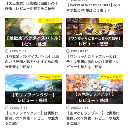
【大三国志】は実際に面白いの？
【World of Warships Blitz】のス
評価・レビューや魅力をご紹介
マホ版とPC版はどう違う？
ゲームレビュー
ゲームレビュー
2025.11.07
2023.08.21
【地獄楽 パラダイスバトル】は面
【ワンちゃんごちゃごちゃ大戦
白い？評価と魅力やおすすめの課
争】は実際に面白いの？評価・レ
金要素をご紹介！
ビューや魅力をご紹介
ゲームレビュー
ゲームレビュー
2022.12.27
2023.10.26
【モリノファンタジー】は実際に
【あやかしランブル！】は実際に
面白いの？評価・レビューや魅力
面白いの？評価・レビューや魅力
をご紹介
をご紹介