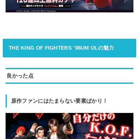
THE KING OF FIGHTERS ’98UM OL
の魅力
良かった点
原作ファンにはたまらない要素ばかり！