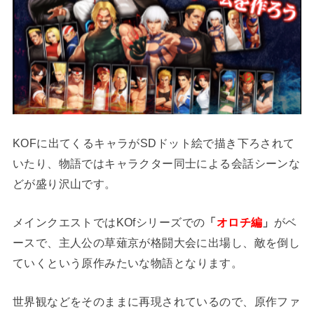
KOF
に出てくるキャラが
SD
ドット絵で描き下ろされて
いたり、物語ではキャラクター同士による会話シーンな
どが盛り沢山です。
メインクエストでは
KOf
シリーズでの
「
オロチ編
」
がベ
ースで、主人公の草薙京が格闘大会に出場し、敵を倒し
ていくという
原作みたいな物語となります
。
世界観などをそのままに再現されているので、原作ファ