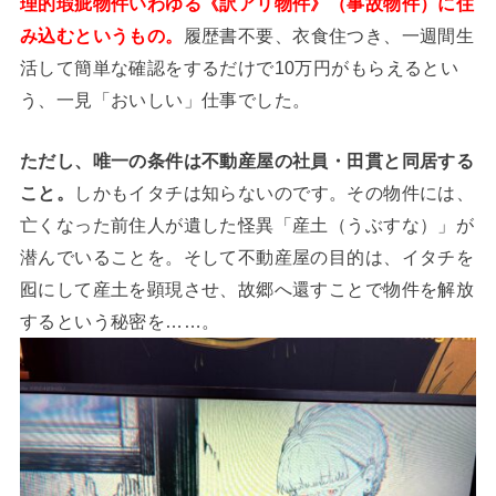
理的瑕疵物件いわゆる《訳アリ物件》（事故物件）に住
み込むというもの。
履歴書不要、衣食住つき、一週間生
活して簡単な確認をするだけで10万円がもらえるとい
う、一見「おいしい」仕事でした。
ただし、唯一の条件は不動産屋の社員・田貫と同居する
こと。
しかもイタチは知らないのです。その物件には、
亡くなった前住人が遺した怪異「産土（うぶすな）」が
潜んでいることを。そして不動産屋の目的は、イタチを
囮にして産土を顕現させ、故郷へ還すことで物件を解放
するという秘密を……。