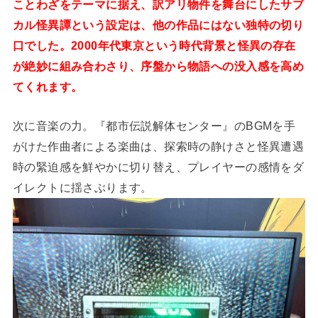
ことわざをテーマに据え、訳アリ物件を舞台にしたサブ
カル怪異譚という設定は、他の作品にはない独特の切り
口でした。2000年代東京という時代背景と怪異の存在
が絶妙に組み合わさり、序盤から物語への没入感を高め
てくれます。
次に音楽の力。『都市伝説解体センター』のBGMを手
がけた作曲者による楽曲は、探索時の静けさと怪異遭遇
時の緊迫感を鮮やかに切り替え、プレイヤーの感情をダ
イレクトに揺さぶります。