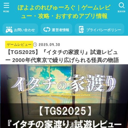
ぽよよのれびゅーろぐ｜ゲームレビ
MENU
SEARCH
ュー・攻略・おすすめアプリ情報
お問い合わせ
運営者情報
プライバシーポリシー
2025.09.30
ゲームレビュー
【TGS2025】『イタチの家渡り』試遊レビュ
ー 2000年代東京で繰り広げられる怪異の物語