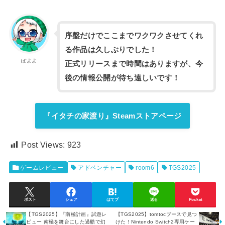
序盤だけでここまでワクワクさせてくれ
る作品は久しぶりでした！
ぽよよ
正式リリースまで時間はありますが、今
後の情報公開が待ち遠しいです！
『イタチの家渡り』Steamストアページ
Post Views:
923
ゲームレビュー
アドベンチャー
room6
TGS2025
ポスト
シェア
はてブ
送る
Pocket
【TGS2025】『南極計画』試遊レ
【TGS2025】tomtocブースで見つ
ビュー 南極を舞台にした過酷で幻
けた！Nintendo Switch2専用ケー