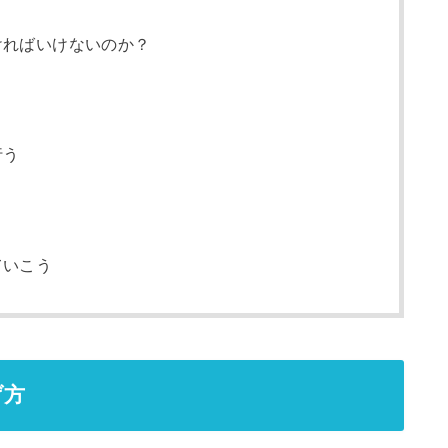
ければいけないのか？
行う
ていこう
げ方