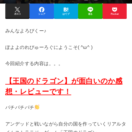
ポスト
シェア
はてブ
送る
Pocket
みんなよろぴくー♪
ぽよよのれびゅーろぐにようこそ( ^ω^ )
今回紹介する内容は。。。
【王国のドラゴン】が面白いのか感
想・レビューです！
パチパチパチ
アンデッドと戦いながら自分の国を作っていくリアルタ