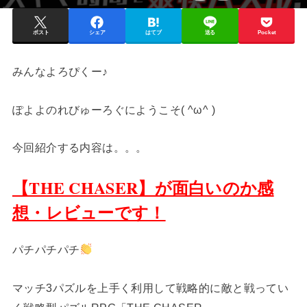
ポスト
シェア
はてブ
送る
Pocket
みんなよろぴくー♪
ぽよよのれびゅーろぐにようこそ( ^ω^ )
今回紹介する内容は。。。
【THE CHASER】が面白いのか感
想・レビューです！
パチパチパチ
マッチ3パズルを上手く利用して戦略的に敵と戦ってい