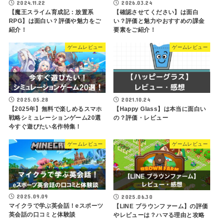
2024.11.22
2026.03.24
【魔王スライム育成記：放置系
【確認させてください】は面白
RPG】は面白い？評価や魅力をご
い？評価と魅力やおすすめの課金
紹介！
要素をご紹介！
ゲームレビュー
ゲームレビュー
2025.05.28
2021.10.24
【2025年】無料で楽しめるスマホ
【Happy Glass】は本当に面白い
戦略シミュレーションゲーム20選
の？評価・レビュー
今すぐ遊びたい名作特集！
ゲームレビュー
ゲームレビュー
2025.09.09
2025.06.30
マイクラで学ぶ英会話！eスポーツ
【LINE ブラウンファーム】の評価
英会話の口コミと体験談
やレビューは？ハマる理由と攻略