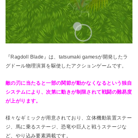
『Ragdoll Blade』は、tatsumaki gamesが開発したラ
グドール物理演算を駆使したアクションゲームです。
敵の刃に当たると一部の関節が動かなくなるという独自
システムにより、次第に動きが制限されて戦闘の難易度
が上がります。
様々なギミックが用意されており、立体機動装置ステー
ジ、馬に乗るステージ、恐竜や巨人と戦うステージな
ど、やり込み要素満載です。