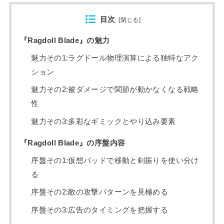
目次
[
閉じる
]
『Ragdoll Blade』の魅力
魅力その1:ラグドール物理演算による独特なアク
ション
魅力その2:被ダメージで関節が動かなくなる戦略
性
魅力その3:多彩なギミックとやり込み要素
『Ragdoll Blade』の序盤内容
序盤その1:仮想パッドで移動と剣振りを使い分け
る
序盤その2:敵の攻撃パターンを見極める
序盤その3:広告のタイミングを把握する