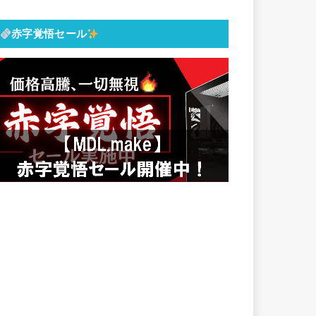
赤字覚悟セール