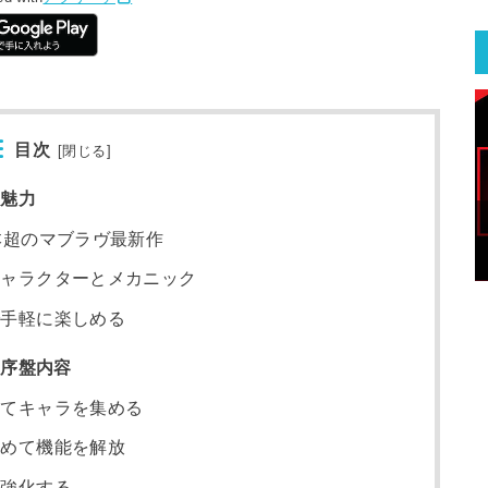
目次
[
閉じる
]
の魅力
本超のマブラヴ最新作
キャラクターとメカニック
で手軽に楽しめる
の序盤内容
いてキャラを集める
進めて機能を解放
を強化する