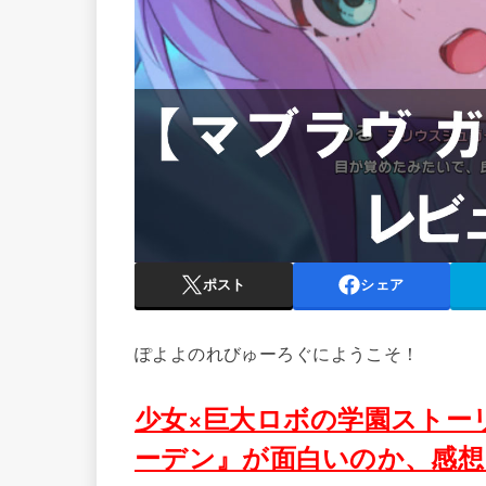
ポスト
シェア
ぽよよのれびゅーろぐにようこそ！
少女×巨大ロボの学園ストー
ーデン』が面白いのか、感想