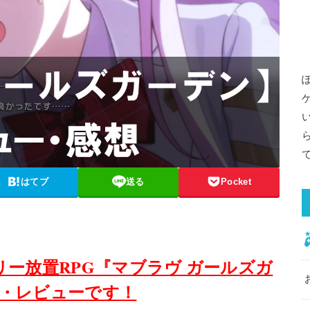
はてブ
送る
Pocket
リー放置RPG『マブラヴ ガールズガ
・レビューです！