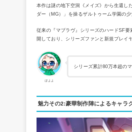
本作は謎の地下空洞《メイズ》から生還し
ダー（MG）」を操るザルトゥーム学園の
従来の『マブラヴ』シリーズのハードSF要
開しており、シリーズファンと新規プレイ
シリーズ累計80万本超の
ぽよよ
魅力その2:豪華制作陣によるキャラ