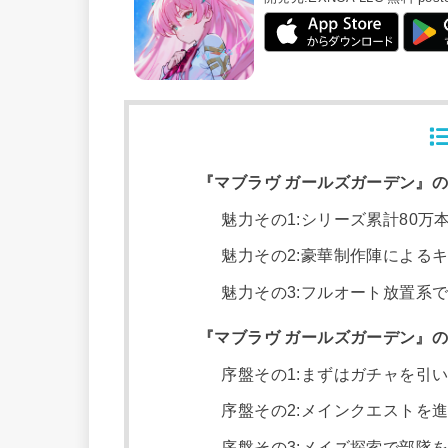
『マブラヴ ガールズガーデン』
魅力その1:シリーズ累計80万
魅力その2:豪華制作陣による
魅力その3:フルオート放置系
『マブラヴ ガールズガーデン』
序盤その1:まずはガチャを引
序盤その2:メインクエストを
序盤その3:メイズ探索で部隊