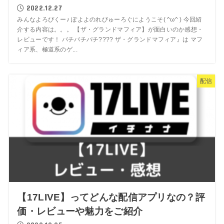
2022.12.27
みんなよろぴくー♪ ぽよよのれびゅーろぐにようこそ( ^ω^ ) 今回紹
介する内容は。。。 【ザ・グランドマフィア】が面白いのか感想・
レビューです！ パチパチパチ???? ザ・グランドマフィア』は マフ
ィア系、極道系のゲ...
配信
【17LIVE】ってどんな配信アプリなの？評
価・レビューや魅力をご紹介