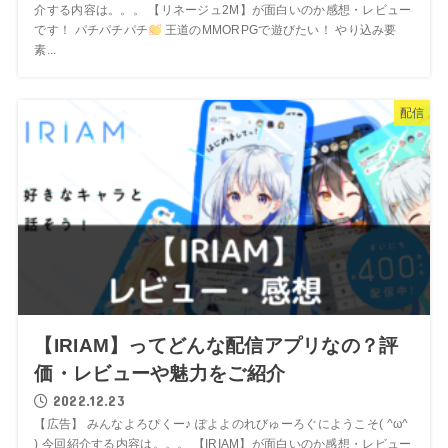
介する内容は。。。 【リネージュ2M】が面白いのか感想・レビュー
です！ パチパチパチ
王道のMMORPGで遊びたい！ やり込み要
素...
配信
【IRIAM】ってどんな配信アプリなの？評
価・レビューや魅力をご紹介
2022.12.23
【広告】 みんなよろぴくー♪ ぽよよのれびゅーろぐにようこそ( ^ω^
) 今回紹介する内容は。。。 【IRIAM】が面白いのか感想・レビュー