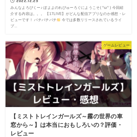
2022.12.25
みんなよろぴくー♪ ぽよよのれびゅーろぐにようこそ( ^ω^ ) 今回紹
介する内容は。。。 【17LIVE】がどんな配信アプリなのか感想・レ
ビューです！ パチパチパチ
今では多数リリースされているライ
ブ...
ゲームレビュー
【ミストトレインガールズ～霧の世界の車
窓から～】は本当におもしろいの？評価・
レビュー