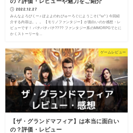
の？評価・レビューや魅力をご紹介
2022.12.27
みんなよろぴくー♪ ぽよよのれびゅーろぐにようこそ( ^ω^ ) 今回紹
介する内容は。。。 【モリノファンタジー】が面白いのか感想・レ
ビューです！ パチパチパチ???? ファンタジー系のMMORPGでとに
かくストーリーを...
ゲームレビュー
【ザ・グランドマフィア】は本当に面白い
の？評価・レビュー