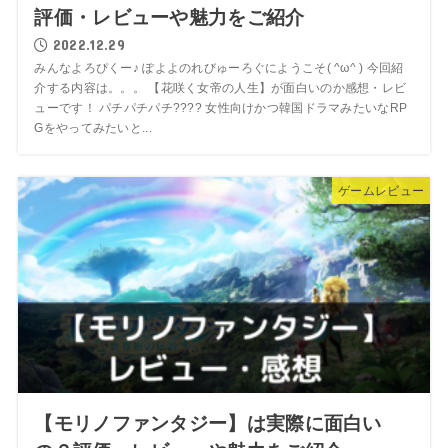
評価・レビューや魅力をご紹介
2022.12.29
みんなよろぴくー♪ ぽよよのれびゅーろぐにようこそ( ^ω^ ) 今回紹
介する内容は。。。 【花咲く女帝の人生】が面白いのか感想・レビ
ューです！ パチパチパチ???? 女性向けかつ韓国ドラマみたいなRP
Gをやってみたいと...
ゲームレビュー
【モリノファンタジー】は実際に面白い