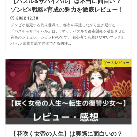
【パズル&サバイバル】は本当に面白い？
ゾンビ×戦略×育成の魅力を徹底レビュー！
2022.12.30
ゾンビが蔓延する終末世界で、都市を再建しながら生き延びる――
『パズル＆サバイバル』は、3マッチパズルと都市開発を融合させた
異色のシミュレーションRPGです。 初心者でも遊びやすいマッチ3
バトル 放置育成で強化できる個性...
ゲームレビュー
【花咲く女帝の人生】は実際に面白いの？