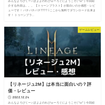
みんなよろぴくー♪ ぽよよのれびゅーろぐにようこそ( ^ω^ ) 今回紹
介する内容は。。。 【トゥーンブラスト】が面白いのか感想・レビ
ューです！ パチパチパチ???? ⇩ここから無料でダウンロード出来ま
す！ トゥーンブラ...
ゲームレビュー
【リネージュ2M】は本当に面白いの？評
価・レビュー
2022.12.24
みんなよろぴくー♪ ぽよよのれびゅーろぐにようこそ( ^ω^ ) 今回紹