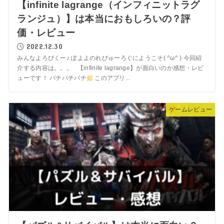
【infinite lagrange（インフィニットラグ
ランジュ）】は本当におもしろいの？評
価・レビュー
2022.12.30
みんなよろぴくー♪ ぽよよのれびゅーろぐにようこそ( ^ω^ ) 今回紹
介する内容は。。。 【infinite lagrange】が面白いのか感想・レビ
ューです！ パチパチパチ
このアプリ...
ゲームレビュー