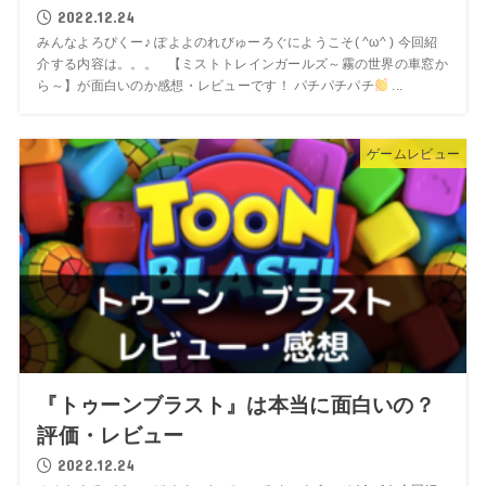
2022.12.24
みんなよろぴくー♪ ぽよよのれびゅーろぐにようこそ( ^ω^ ) 今回紹
介する内容は。。。 【ミストトレインガールズ～霧の世界の車窓か
ら～】が面白いのか感想・レビューです！ パチパチパチ
...
ゲームレビュー
『トゥーンブラスト』は本当に面白いの？
評価・レビュー
2022.12.24