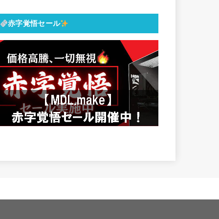
赤字覚悟セール