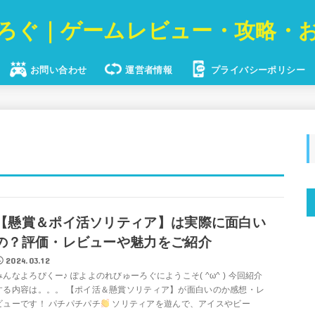
ろぐ｜ゲームレビュー・攻略・
お問い合わせ
運営者情報
プライバシーポリシー
【懸賞＆ポイ活ソリティア】は実際に面白い
の？評価・レビューや魅力をご紹介
2024.03.12
みんなよろぴくー♪ ぽよよのれびゅーろぐにようこそ( ^ω^ ) 今回紹介
する内容は。。。 【ポイ活＆懸賞ソリティア】が面白いのか感想・レ
ビューです！ パチパチパチ
ソリティアを遊んで、アイスやビー