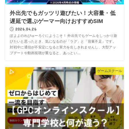
外出先でもガッツリ遊びたい！大容量・低
遅延で選ぶゲーマー向けおすすめSIM
2026.04.26
ぽよよのれびゅーろぐにようこそ！ 外出先でもゲームをしっかり遊
びたいと思ったとき、気になるのが「ラグ」と「容量不足」です。
対戦中に通信が不安定になると実力を出しきれませんし、大型アッ
プデートや動画視聴が重なると、あっとい...
ゲームスクール