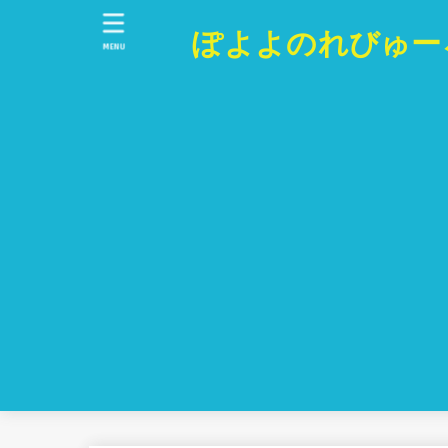
ぽよよのれびゅー
MENU