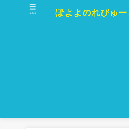
ぽよよのれびゅー
MENU