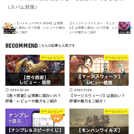
（スパム対策）
【ハイキュー!!FLY HIGH】は実際
【ストリートファイター：デュエ
に面白いの？評価・レビューや魅力
ル】は実際に面白いの？評価・レビ
をご紹介
ューや魅力をご紹介
RECOMMEND
ゲームレビュー
ゲームレビュー
2024.03.04
2024.11.08
【悠々西遊】は実際に面白いの？
【マージスウィーツ】は面白い？
評価・レビューや魅力をご紹介
評価や魅力をご紹介！
ゲームレビュー
ゲームレビュー