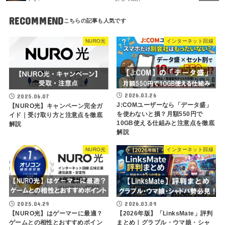
RECOMMEND
NURO光
インターネット回線
2026.03.26
2025.06.07
J:COMユーザーなら「データ盛」
【NURO光】キャンペーン完全ガ
を使わないと損？月額550円で
イド｜受け取り方と注意点を徹底
10GB使える仕組みと注意点を徹底
解説
解説
NURO光
インターネット回線
2025.04.29
2026.03.09
【NURO光】はゲーマーに最適？
【2026年版】「LinksMate」評判
ゲームとの相性とおすすめポイン
まとめ｜グラブル・ウマ娘・シャ