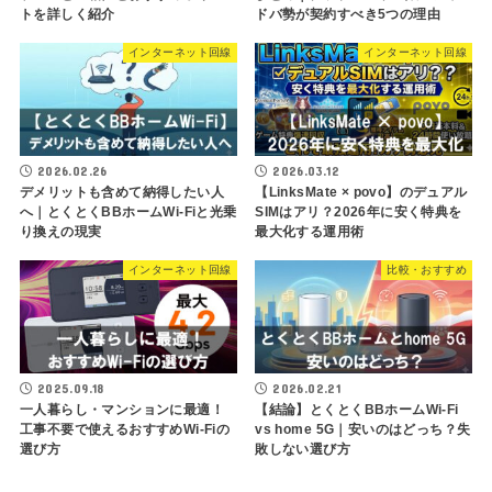
トを詳しく紹介
ドバ勢が契約すべき5つの理由
インターネット回線
インターネット回線
2026.02.26
2026.03.12
デメリットも含めて納得したい人
【LinksMate × povo】のデュアル
へ｜とくとくBBホームWi-Fiと光乗
SIMはアリ？2026年に安く特典を
り換えの現実
最大化する運用術
インターネット回線
比較・おすすめ
2025.09.18
2026.02.21
一人暮らし・マンションに最適！
【結論】とくとくBBホームWi-Fi
工事不要で使えるおすすめWi-Fiの
vs home 5G｜安いのはどっち？失
選び方
敗しない選び方