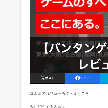
ポスト
シェア
ぽよよのれびゅーろぐへようこそ！
今回紹介する内容は、