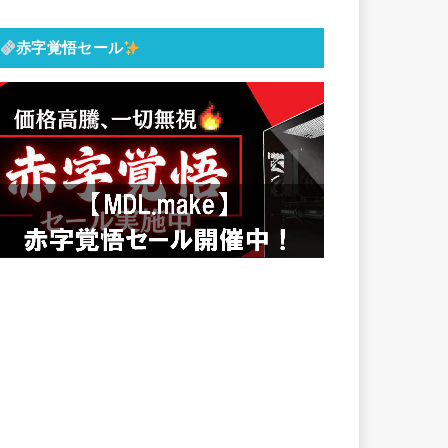
赤字覚悟セール