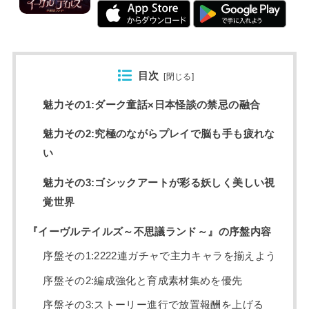
目次
[
閉じる
]
魅力その1:ダーク童話×日本怪談の禁忌の融合
魅力その2:究極のながらプレイで脳も手も疲れな
い
魅力その3:ゴシックアートが彩る妖しく美しい視
覚世界
『イーヴルテイルズ～不思議ランド～』の序盤内容
序盤その1:2222連ガチャで主力キャラを揃えよう
序盤その2:編成強化と育成素材集めを優先
序盤その3:ストーリー進行で放置報酬を上げる