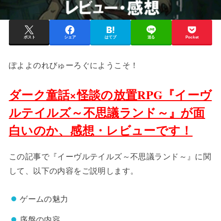
ポスト
シェア
はてブ
送る
Pocket
ぽよよのれびゅーろぐにようこそ！
ダーク童話×怪談の放置RPG『イーヴ
ルテイルズ～不思議ランド～』が面
白いのか、感想・レビューです！
この記事で『イーヴルテイルズ～不思議ランド～』に関
して、以下の内容をご説明します。
ゲームの魅力
序盤の内容