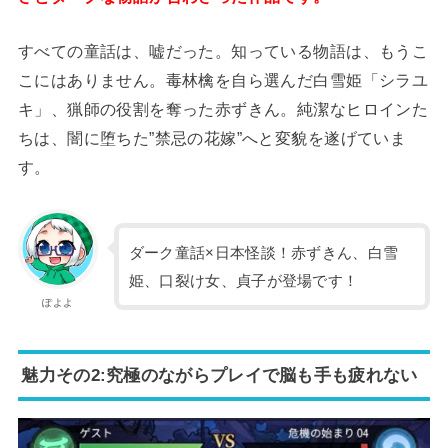
すべての童話は、嘘だった。知っている物語は、もうこ
こにはありません。毒林檎を自ら選んだ白雪姫「シラユ
キ」、猟師の役割を奪った赤ずきん。純潔なヒロインた
ちは、闇に堕ちた”禁忌の花嫁”へと変貌を遂げていま
す。
ダーク童話×日本怪談！赤ずきん、白雪
姫、口裂け女、貞子が登場です！
ぽよよ
魅力その2:究極のながらプレイで脳も手も疲れない