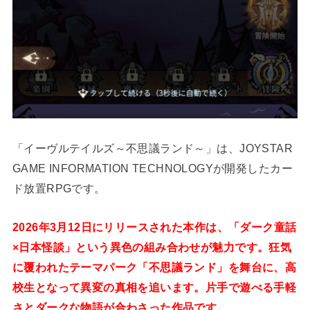
「イーヴルテイルズ～不思議ランド～」は、JOYSTAR
GAME INFORMATION TECHNOLOGYが開発したカー
ド放置RPGです。
2026年3月12日にリリースされた本作は、「ダーク童話
×日本怪談」という異色の組み合わせが魅力です。狂気
に覆われたテーマパーク「不思議ランド」を舞台に、高
校生となって異変の真相を追います。片手で遊べる手軽
さとダークな物語が合わさった作品です。