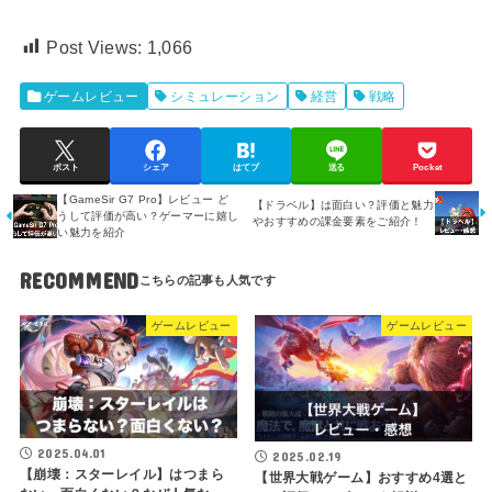
Post Views:
1,066
ゲームレビュー
シミュレーション
経営
戦略
ポスト
シェア
はてブ
送る
Pocket
【GameSir G7 Pro】レビュー ど
【ドラベル】は面白い？評価と魅力
うして評価が高い？ゲーマーに嬉し
やおすすめの課金要素をご紹介！
い魅力を紹介
RECOMMEND
ゲームレビュー
ゲームレビュー
2025.04.01
2025.02.19
【崩壊：スターレイル】はつまら
【世界大戦ゲーム】おすすめ4選と