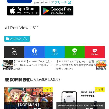
posted with
アプリーチ
Post Views:
811
スマホアプリ
ポスト
シェア
はてブ
送る
Pocket
【TGS2025】tomtocブースで見つ
【SLAPPY（スラッピー）】は面
けた！Nintendo Switch2専用ケー
白い？評価と魅力やおすすめの課金
スの魅力
要素をご紹介！
RECOMMEND
ポイ活
ポイ活