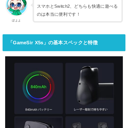
スマホとSwitch2、どちらも快適に遊べる
のは本当に便利です！
ぽよよ
「GameSir X5s」の基本スペックと特徴