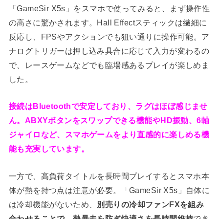
「GameSir X5s」をスマホで使ってみると、まず操作性
の高さに驚かされます。Hall Effectスティックは繊細に
反応し、FPSやアクションでも狙い通りに操作可能。ア
ナログトリガーは押し込み具合に応じて入力が変わるの
で、レースゲームなどでも臨場感あるプレイが楽しめま
した。
接続はBluetoothで安定しており、ラグはほぼ感じませ
ん。ABXYボタンをスワップできる機能やHD振動、6軸
ジャイロなど、スマホゲームをより直感的に楽しめる機
能も充実しています。
一方で、高負荷タイトルを長時間プレイするとスマホ本
体が熱を持つ点は注意が必要。「GameSir X5s」自体に
は冷却機能がないため、
別売りの冷却ファンFXを組み
合わせることで、熱暴走を防ぎ快適さを長時間維持
でき