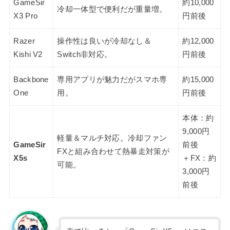
GameSir
約10,000
冷却一体型で便利だが重量増。
X3 Pro
円前後
Razer
操作性は良いが冷却なし＆
約12,000
Kishi V2
Switch非対応。
円前後
Backbone
専用アプリが魅力だがスマホ専
約15,000
One
用。
円前後
本体：約
9,000円
軽量＆マルチ対応。冷却ファン
GameSir
前後
FXと組み合わせて熱暴走対策が
X5s
＋FX：約
可能。
3,000円
前後