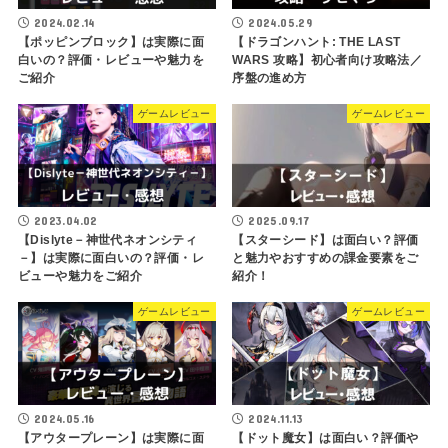
2024.02.14
2024.05.29
【ポッピンブロック】は実際に面
【ドラゴンハント: THE LAST
白いの？評価・レビューや魅力を
WARS 攻略】初心者向け攻略法／
ご紹介
序盤の進め方
ゲームレビュー
ゲームレビュー
2023.04.02
2025.09.17
【Dislyte－神世代ネオンシティ
【スターシード】は面白い？評価
－】は実際に面白いの？評価・レ
と魅力やおすすめの課金要素をご
ビューや魅力をご紹介
紹介！
ゲームレビュー
ゲームレビュー
2024.05.16
2024.11.13
【アウタープレーン】は実際に面
【ドット魔女】は面白い？評価や