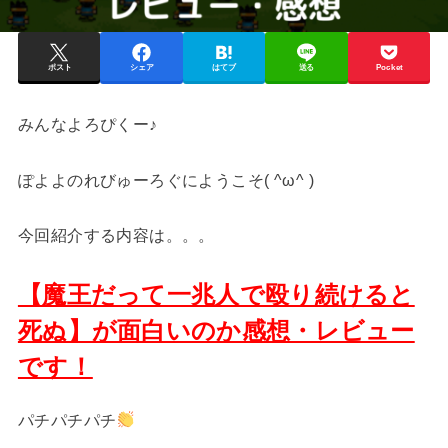
ポスト
シェア
はてブ
送る
Pocket
みんなよろぴくー♪
ぽよよのれびゅーろぐにようこそ( ^ω^ )
今回紹介する内容は。。。
【魔王だって一兆人で殴り続けると
死ぬ】が面白いのか感想・レビュー
です！
パチパチパチ