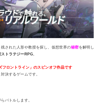
り残された人形や教授を探し、仮想世界の
秘密
を解明し
型ストラテジーRPG
。
ズフロントライン」のスピンオフ作品です
と対決するゲームです。
がらバトルします。