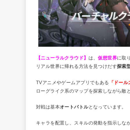
【ニューラルクラウド】
は、
仮想世界
に取
リアル
世界に帰れる方法
を見つけだす
探索
TVアニメやゲームアプリでもある
「ドール
ローグライク系のマップを探索しながら敵
対戦は基本
オートバトル
となっています。
キャラを配置し、スキルの発動を指示しな