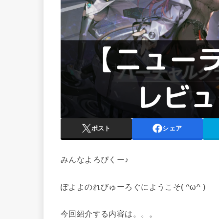
ポスト
シェア
みんなよろぴくー♪
ぽよよのれびゅーろぐにようこそ( ^ω^ )
今回紹介する内容は。。。