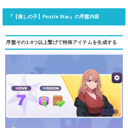
『【推しの子】Puzzle Star』の序盤内容
序盤その1:4つ以上繋げて特殊アイテムを生成する