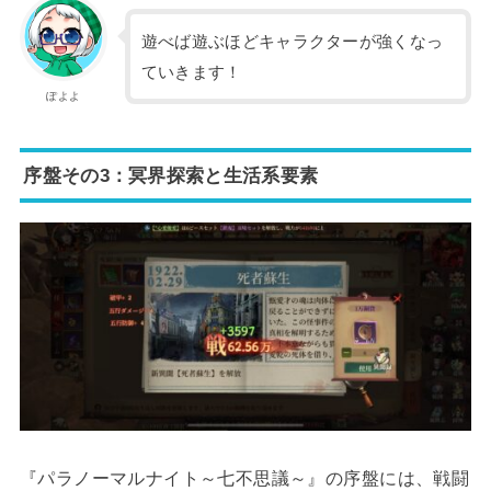
遊べば遊ぶほどキャラクターが強くなっ
ていきます！
ぽよよ
序盤その3：冥界探索と生活系要素
『パラノーマルナイト～七不思議～』の序盤には、戦闘