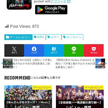
posted with
アプリーチ
Post Views:
873
ゲームレビュー
RPG
ホラー
オンライン
ポスト
シェア
はてブ
送る
Pocket
【杖と剣の伝説】は面白い？評価と
【聖闘士星矢 Galaxy Soldiers】は
魅力やおすすめの課金要素をご紹
面白い？評価と魅力やおすすめの課
介！
金要素をご紹介！
RECOMMEND
ゲームレビュー
ゲームレビュー