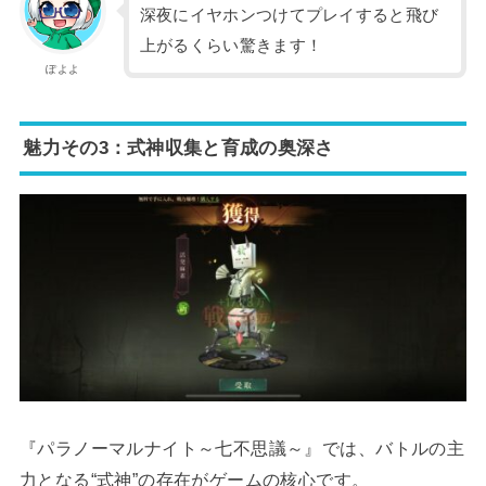
深夜にイヤホンつけてプレイすると飛び
上がるくらい驚きます！
ぽよよ
魅力その3：式神収集と育成の奥深さ
『パラノーマルナイト～七不思議～』では、バトルの主
力となる“式神”の存在がゲームの核心です。