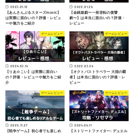
2023.01.12
2022.01.26
【あんさんぶるスターズmusic】
【金銭遊戯〜一発逆転の復讐
は実際に面白いの？評価・レビュ
劇〜】は本当に面白いの？評価・
ーや魅力をご紹介
レビュー
ゲームレビュー
ゲームレビュー
2024.03.14
2022.03.26
【りあ☆こい】は実際に面白い
【オクトパストラベラー 大陸の覇
の？評価・レビューや魅力をご紹
者】は本当に面白いの？評価・レ
介
ビュー
ゲームレビュー
ゲームレビュー
2025.11.27
2024.06.11
【戦争ゲーム】初心者でも楽しめ
【ストリートファイター: デュエル