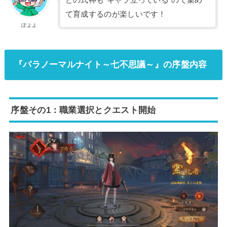
どの式神も“キャラ立っている”ので集め
て育成するのが楽しいです！
ぽよよ
『パラノーマルナイト～七不思議～』の序盤内容
序盤その1：職業選択とクエスト開始