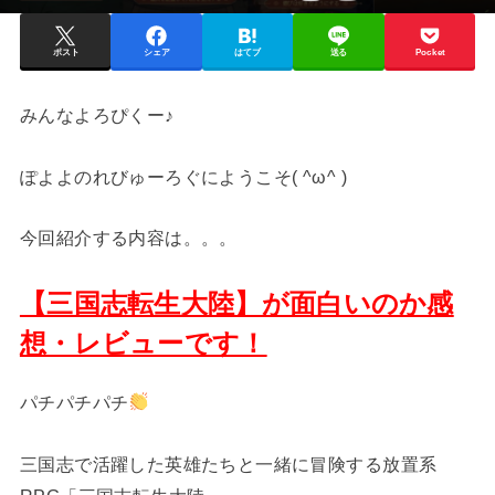
ポスト
シェア
はてブ
送る
Pocket
みんなよろぴくー♪
ぽよよのれびゅーろぐにようこそ( ^ω^ )
今回紹介する内容は。。。
【三国志転生大陸】が面白いのか感
想・レビューです！
パチパチパチ
三国志で活躍した英雄たちと一緒に冒険する放置系