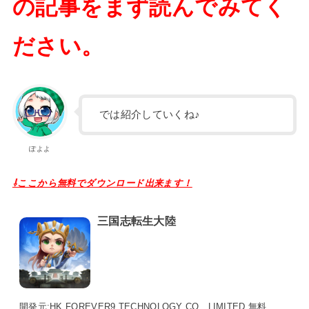
の記事をまず読んでみてく
ださい。
では紹介していくね♪
ぽよよ
⇩ここから無料でダウンロード出来ます！
三国志転生大陸
開発元:
HK FOREVER9 TECHNOLOGY CO., LIMITED
無料