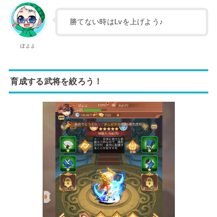
勝てない時はLvを上げよう♪
ぽよよ
育成する武将を絞ろう！