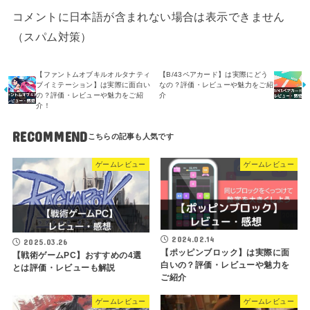
コメントに日本語が含まれない場合は表示できません
（スパム対策）
【ファントムオブキルオルタナティ
【B/43ペアカード】は実際にどう
ブイミテーション】は実際に面白い
なの？評価・レビューや魅力をご紹
の？評価・レビューや魅力をご紹
介
介！
RECOMMEND
ゲームレビュー
ゲームレビュー
2024.02.14
2025.03.26
【ポッピンブロック】は実際に面
【戦術ゲームPC】おすすめの4選
白いの？評価・レビューや魅力を
とは評価・レビューも解説
ご紹介
ゲームレビュー
ゲームレビュー