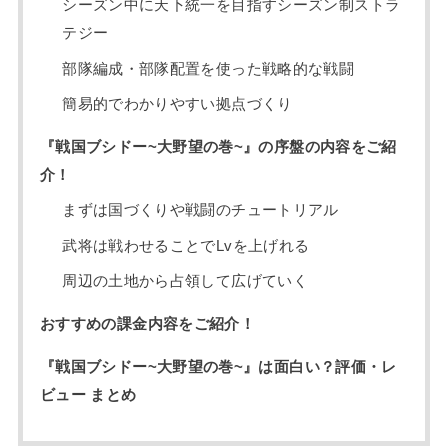
シーズン中に天下統一を目指すシーズン制ストラ
テジー
部隊編成・部隊配置を使った戦略的な戦闘
簡易的でわかりやすい拠点づくり
『戦国ブシドー~大野望の巻~』の序盤の内容をご紹
介！
まずは国づくりや戦闘のチュートリアル
武将は戦わせることでLvを上げれる
周辺の土地から占領して広げていく
おすすめの課金内容をご紹介！
『戦国ブシドー~大野望の巻~』は面白い？評価・レ
ビュー まとめ