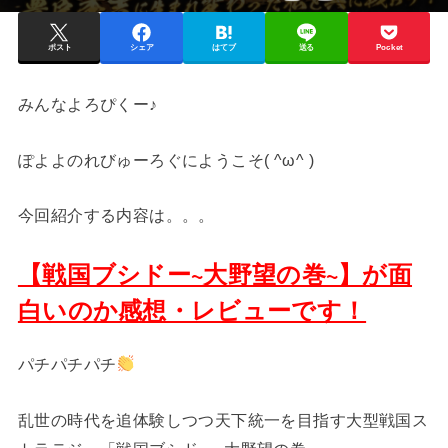
ポスト
シェア
はてブ
送る
Pocket
みんなよろぴくー♪
ぽよよのれびゅーろぐにようこそ( ^ω^ )
今回紹介する内容は。。。
【戦国ブシドー~大野望の巻~】が面
白いのか感想・レビューです！
パチパチパチ
乱世の時代を追体験しつつ天下統一を目指す大型戦国ス