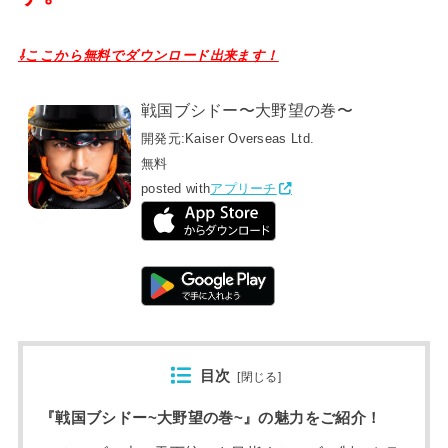
⇩ここから無料でダウンロード出来ます！
戦国ブシドー〜大野望の巻〜
開発元:
Kaiser Overseas Ltd.
無料
posted with
アプリーチ
目次
[
閉じる
]
『戦国ブシドー~大野望の巻~』の魅力をご紹介！