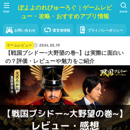
ぽよよのれびゅーろぐ｜ゲームレビ
MENU
SEARCH
ュー・攻略・おすすめアプリ情報
お問い合わせ
運営者情報
プライバシーポリシー
2024.05.19
ゲームレビュー
【戦国ブシドー~大野望の巻~】は実際に面白い
の？評価・レビューや魅力をご紹介