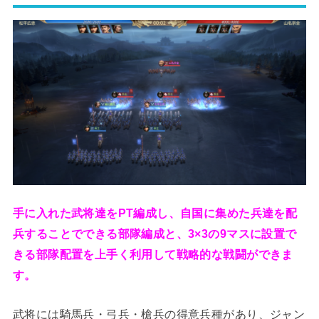
手に入れた武将達をPT編成し、自国に集めた兵達を配
兵することでできる部隊編成と、3×3の9マスに設置で
きる部隊配置を上手く利用して戦略的な戦闘ができま
す。
武将には騎馬兵・弓兵・槍兵の得意兵種があり、ジャン