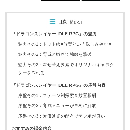
目次
[
閉じる
]
『ドラゴンスレイヤー IDLE RPG』の魅力
魅力その1：ドット絵×放置という親しみやすさ
魅力その2：育成と戦略で強敵を撃破
魅力その3：着せ替え要素でオリジナルキャラク
ターを作れる
『ドラゴンスレイヤー IDLE RPG』の序盤内容
序盤その1：ステージ制探索＆放置報酬
序盤その2：育成メニューが早めに解放
序盤その3：無償通貨の配布でテンポが良い
おすすめの課金内容