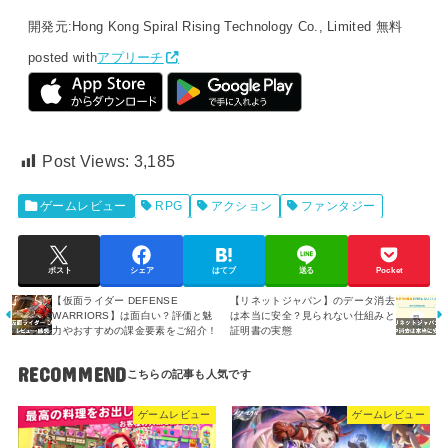
開発元:
Hong Kong Spiral Rising Technology Co., Limited
無料
posted with
アプリーチ
Post Views:
3,185
ゲームレビュー
RPG
アクション
ファンタジー
ポスト
シェア
はてブ
送る
Pocket
【仮面ライダー DEFENSE
【リネットジャパン】のデータ消去
WARRIORS】は面白い？評価と魅
は本当に安全？見られない仕組みと
力やおすすめの課金要素をご紹介！
証明書の実態
RECOMMEND
ゲームレビュー
ゲームレビュー