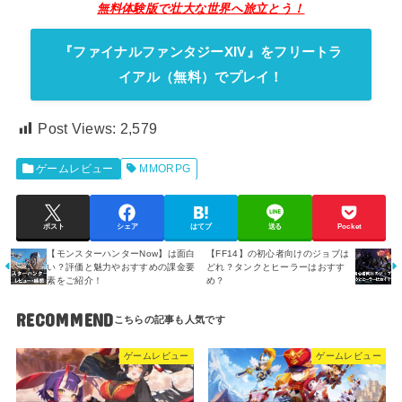
無料体験版で壮大な世界へ旅立とう！
『ファイナルファンタジーXIV』をフリートラ
イアル（無料）でプレイ！
Post Views:
2,579
ゲームレビュー
MMORPG
ポスト
シェア
はてブ
送る
Pocket
【モンスターハンターNow】は面白
【FF14】の初心者向けのジョブは
い？評価と魅力やおすすめの課金要
どれ？タンクとヒーラーはおすす
素をご紹介！
め？
RECOMMEND
ゲームレビュー
ゲームレビュー