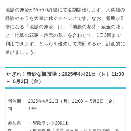
地脈の奔流がVer5.6終盤にて復刻開催します。大英雄の
経験やモラを大量に稼ぐチャンスです。なお、報酬が2
倍になる「地脈の奔流」は、「地脈の花芽・蔵金の花」
と「地脈の花芽・啓示の花」を合わせて、1日3回まで
利用できます。どちらを優先して周回するか、計画的に
選びましょう。
たぎれ！奇妙な競技場：2025年4月21日（月）11:00
～ 5月2日（金）
開催期
2025年4月21日（月）11:00 ～ 5月2日（金）
間
4:59
参加条
・冒険ランク20以上
件
・魔神任務「序章 第三幕：龍と自由の歌」を