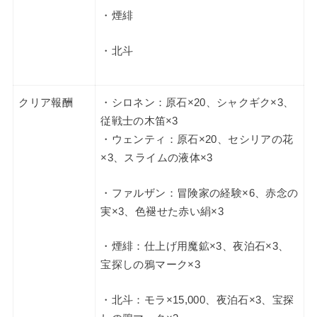
・煙緋
・北斗
クリア報酬
・シロネン：原石×20、シャクギク×3、
従戦士の木笛×3
・ウェンティ：原石×20、セシリアの花
×3、スライムの液体×3
・ファルザン：冒険家の経験×6、赤念の
実×3、色褪せた赤い絹×3
・煙緋：仕上げ用魔鉱×3、夜泊石×3、
宝探しの鴉マーク×3
・北斗：モラ×15,000、夜泊石×3、宝探