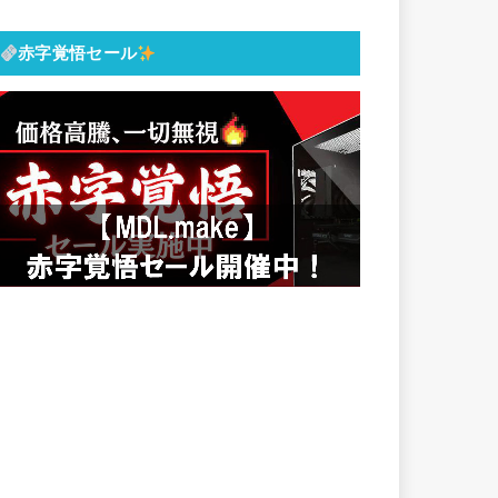
赤字覚悟セール