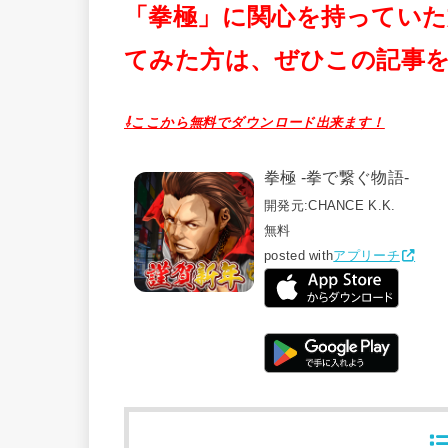
「拳極」に関心を持ってい
てみた方は、ぜひこの記事
⇩ここから無料でダウンロード出来ます！
拳極 -拳で繋ぐ物語-
開発元:
CHANCE K.K.
無料
posted with
アプリーチ