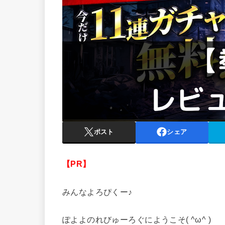
ポスト
シェア
【PR】
みんなよろぴくー♪
ぽよよのれびゅーろぐにようこそ( ^ω^ )