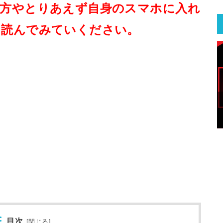
た方やとりあえず自身のスマホに入れ
を読んでみていください。
目次
[
閉じる
]