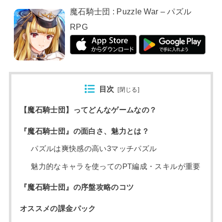
魔石騎士団 : Puzzle War – パズル
RPG
目次
[
閉じる
]
【魔石騎士団】ってどんなゲームなの？
『魔石騎士団』の面白さ、魅力とは？
パズルは爽快感の高い3マッチパズル
魅力的なキャラを使ってのPT編成・スキルが重要
『魔石騎士団』の序盤攻略のコツ
オススメの課金パック