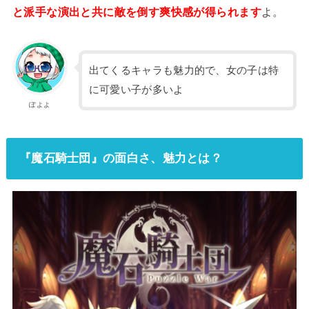
と派手な演出と共に敵を倒す爽快感が得られます
よ。
出てくるキャラも魅力的で、女の子は特
に可愛い子が多いよ
ぽよよ
『魔石騎士団』の面白さ、魅力とは？