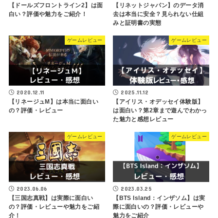
【ドールズフロントライン2】は面
【リネットジャパン】のデータ消
白い？評価や魅力をご紹介！
去は本当に安全？見られない仕組
みと証明書の実態
ゲームレビュー
ゲームレビュー
2020.12.11
2025.11.12
【リネージュM】は本当に面白い
【アイリス・オデッセイ体験版】
の？評価・レビュー
は面白い？第2章まで遊んでわかっ
た魅力と感想レビュー
ゲームレビュー
ゲームレビュー
2023.06.06
2023.03.25
【三国志真戦】は実際に面白い
【BTS Island：インザソム】は実
の？評価・レビューや魅力をご紹
際に面白いの？評価・レビューや
介！
魅力をご紹介