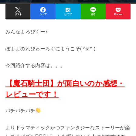
ポスト
シェア
はてブ
送る
Pocket
みんなよろぴくー♪
ぽよよのれびゅーろぐにようこそ( ^ω^ )
今回紹介する内容は。。。
【魔石騎士団】が面白いのか感想・
レビューです！
パチパチパチ
よりドラマティックかつファンタジーなストーリーが楽