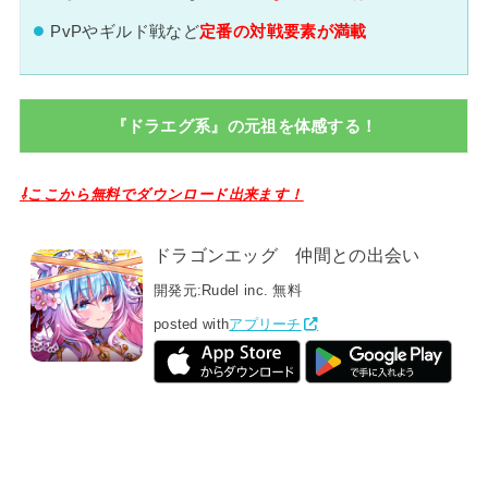
PvPやギルド戦など
定番の対戦要素が満載
『ドラエグ系』の元祖を体感する！
⇩ここから無料でダウンロード出来ます！
ドラゴンエッグ 仲間との出会い
開発元:
Rudel inc.
無料
posted with
アプリーチ