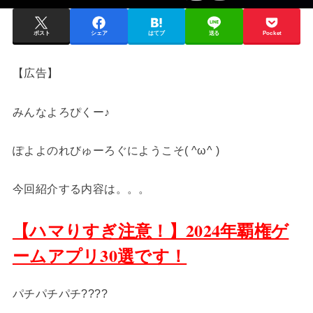
ポスト
シェア
はてブ
送る
Pocket
【広告】
みんなよろぴくー♪
ぽよよのれびゅーろぐにようこそ( ^ω^ )
今回紹介する内容は。。。
【ハマりすぎ注意！】2024年覇権ゲ
ームアプリ30選です！
パチパチパチ????