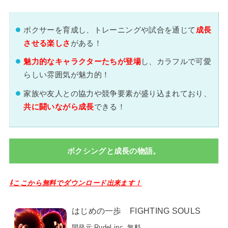
ボクサーを育成し、トレーニングや試合を通じて
成長
させる楽しさ
がある！
魅力的なキャラクターたちが登場
し、カラフルで可愛
らしい雰囲気が魅力的！
家族や友人との協力や競争要素が盛り込まれており、
共に闘いながら成長
できる！
ボクシングと成長の物語。
⇩ここから無料でダウンロード出来ます！
はじめの一歩 FIGHTING SOULS
開発元:
Rudel inc.
無料