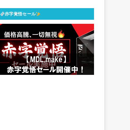
赤字覚悟セール