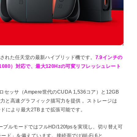
月5日に発売された任天堂の最新ハイブリッド機です。
7.9インチの
×1080）対応で、最大120Hzの可変リフレッシュレート
プロセッサ（Ampere世代のCUDA 1,536コア）と12GB
能力と高速グラフィック描写力を提供 。ストレージは
ressカードにより最大2TBまで拡張可能です。
テーブルモードではフルHD/120fpsを実現し、切り替え可
ド」を備えています。接続面ではWi‑Fi 6と