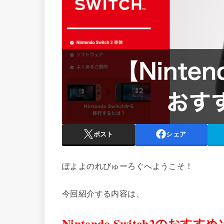
ポスト
シェア
ぽよよのれびゅーろぐへようこそ！
今回紹介する内容は、
Nintendo Switch2の