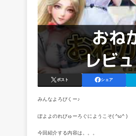
ポスト
シェア
みんなよろぴくー♪
ぽよよのれびゅーろぐにようこそ( ^ω^ )
今回紹介する内容は。。。