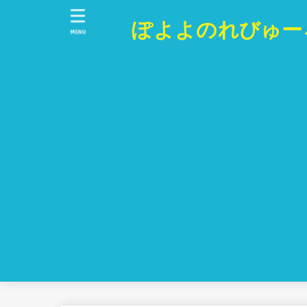
ぽよよのれびゅー
MENU