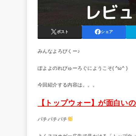
ポスト
シェア
みんなよろぴくー♪
ぽよよのれびゅーろぐにようこそ( ^ω^ )
今回紹介する内容は。。。
【トップウォー】が面白いの
パチパチパチ
よくスマホゲー広告で見かける「トップウ