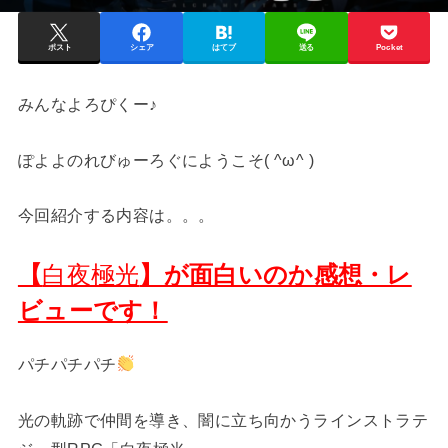
ポスト
シェア
はてブ
送る
Pocket
みんなよろぴくー♪
ぽよよのれびゅーろぐにようこそ( ^ω^ )
今回紹介する内容は。。。
【
】が面白いのか感想・レ
白夜極光
ビューです！
パチパチパチ
光の軌跡で仲間を導き、闇に立ち向かうラインストラテ