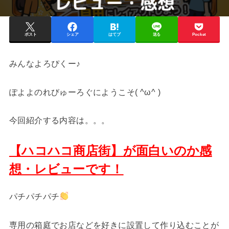
ポスト
シェア
はてブ
送る
Pocket
みんなよろぴくー♪
ぽよよのれびゅーろぐにようこそ( ^ω^ )
今回紹介する内容は。。。
【ハコハコ商店街】が面白いのか感
想・レビューです！
パチパチパチ
専用の箱庭でお店などを好きに設置して作り込むことが