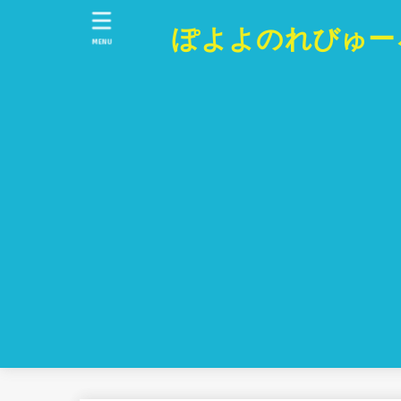
ぽよよのれびゅー
MENU