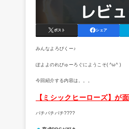
ポスト
シェア
みんなよろぴくー♪
ぽよよのれびゅーろぐにようこそ( ^ω^ )
今回紹介する内容は。。。
【ミシックヒーローズ
】が
パチパチパチ????